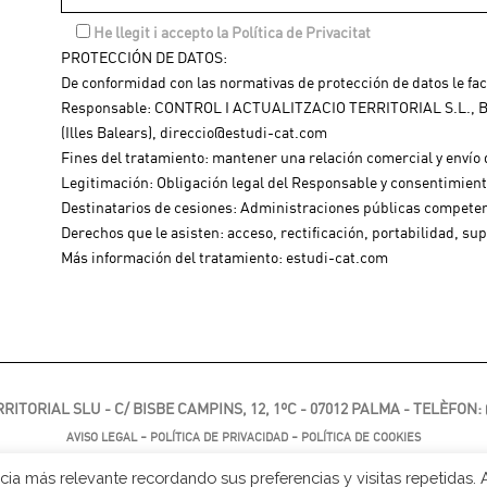
He llegit i accepto la Política de Privacitat
PROTECCIÓN DE DATOS:
De conformidad con las normativas de protección de datos le fac
Responsable: CONTROL I ACTUALITZACIO TERRITORIAL S.L., B57
(Illes Balears), direccio@estudi-cat.com
Fines del tratamiento: mantener una relación comercial y envío
Legitimación: Obligación legal del Responsable y consentimien
Destinatarios de cesiones: Administraciones públicas competen
Derechos que le asisten: acceso, rectificación, portabilidad, sup
Más información del tratamiento: estudi-cat.com
ITORIAL SLU - C/ BISBE CAMPINS, 12, 1ºC - 07012 PALMA - TELÈFON:
-
-
AVISO LEGAL
POLÍTICA DE PRIVACIDAD
POLÍTICA DE COOKIES
ia más relevante recordando sus preferencias y visitas repetidas. 