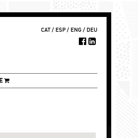
CAT
/
ESP
/
ENG
/
DEU
E